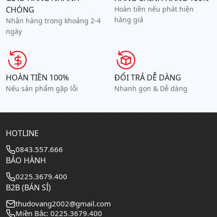
CHÓNG
Hoàn tiền nếu phát hiện
hàng giả
Nhận hàng trong khoảng 2-4
ngày
HOÀN TIỀN 100%
ĐỔI TRẢ DỄ DÀNG
Nếu sản phẩm gặp lỗi
Nhanh gọn & Dễ dàng
HOTLINE
0843.557.666
BẢO HÀNH
0225.3679.400
B2B (BÁN SỈ)
thudovang2002@gmail.com
Miền Bắc: 0225.3679.400