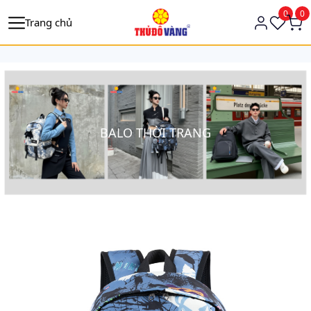
https://tagmanager.google.com/
0
0
Trang chủ
BALO THỜI TRANG