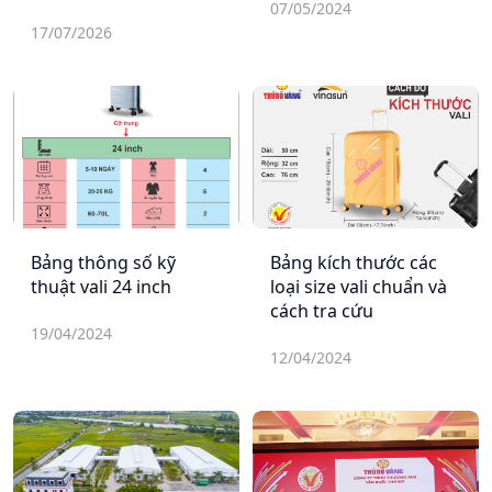
"THÁO GỠ ĐIỂM
07/05/2024
NGHẼN - KHƠI THÔNG
17/07/2026
NGUỒN LỰC - THÚC
ĐẨY TĂNG TRƯỞNG"
Hà Nội
Bảng thông số kỹ
Bảng kích thước các
thuật vali 24 inch
loại size vali chuẩn và
cách tra cứu
19/04/2024
12/04/2024