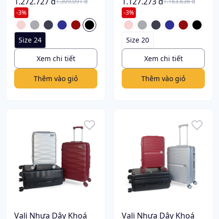
Khoá Sập VL215
1.272.727 đ
Khoá Sập VL213
1.127.273 đ
1.309.091 đ
1.163.636 đ
-3%
-3%
Size 24
Size 20
Xem chi tiết
Xem chi tiết
Thêm vào giỏ
Thêm vào giỏ
Vali Nhựa Dây Khoá
Vali Nhựa Dây Khoá