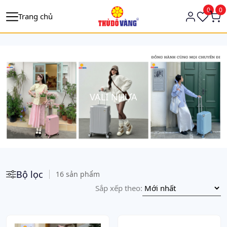
https://tagmanager.google.com/
0
0
Trang chủ
VALI NHỰA
Bộ lọc
16 sản phẩm
Sắp xếp theo: