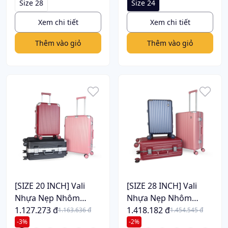
Size 28
Size 24
Xem chi tiết
Xem chi tiết
Thêm vào giỏ
Thêm vào giỏ
[SIZE 20 INCH] Vali
[SIZE 28 INCH] Vali
Nhựa Nẹp Nhôm
Nhựa Nẹp Nhôm
Khoá Sập VL113
1.127.273 đ
Khoá Sập VL217
1.418.182 đ
1.163.636 đ
1.454.545 đ
-3%
-2%