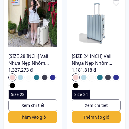
[SIZE 28 INCH] Vali
[SIZE 24 INCH] Vali
Nhựa Nẹp Nhôm
Nhựa Nẹp Nhôm
Khoá Sập VL303
1.327.273 đ
Khoá Sập VL302
1.181.818 đ
Size 28
Size 24
Xem chi tiết
Xem chi tiết
Thêm vào giỏ
Thêm vào giỏ