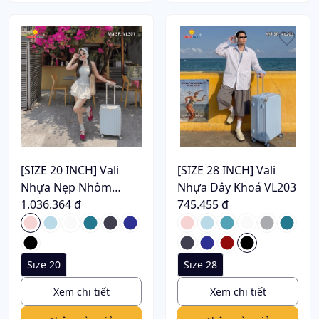
[SIZE 20 INCH] Vali
[SIZE 28 INCH] Vali
Nhựa Nẹp Nhôm
Nhựa Dây Khoá VL203
Khoá Sập VL301
1.036.364 đ
745.455 đ
Size 20
Size 28
Xem chi tiết
Xem chi tiết