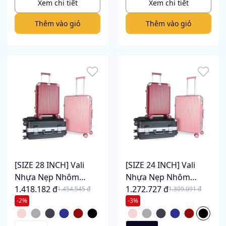
Xem chi tiết
Xem chi tiết
Thêm vào giỏ
Thêm vào giỏ
[SIZE 28 INCH] Vali
[SIZE 24 INCH] Vali
Nhựa Nẹp Nhôm
Nhựa Nẹp Nhôm
Khoá Sập VL117
1.418.182 đ
Khoá Sập VL115
1.272.727 đ
1.454.545 đ
1.309.091 đ
-2%
-3%