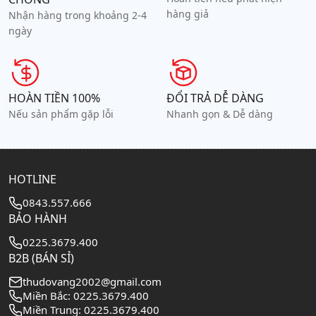
hàng giả
Nhận hàng trong khoảng 2-4
ngày
HOÀN TIỀN 100%
ĐỔI TRẢ DỄ DÀNG
Nếu sản phẩm gặp lỗi
Nhanh gọn & Dễ dàng
HOTLINE
0843.557.666
BẢO HÀNH
0225.3679.400
B2B (BÁN SỈ)
thudovang2002@gmail.com
Miền Bắc: 0225.3679.400
Miền Trung: 0225.3679.400