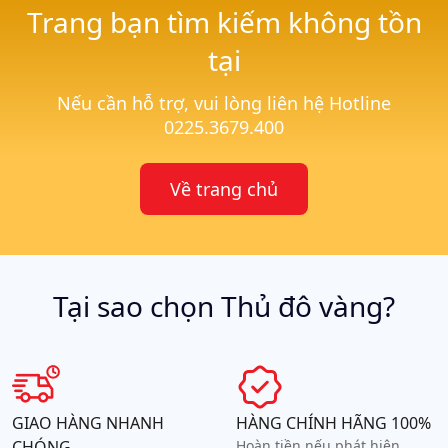
Trang bạn tìm kiếm không tồn
tại
Nếu cần hỗ trợ, vui lòng liên hệ Hotline
0225.3679.400
Về trang chủ
Tại sao chọn Thủ đô vàng?
GIAO HÀNG NHANH
HÀNG CHÍNH HÃNG 100%
CHÓNG
Hoàn tiền nếu phát hiện