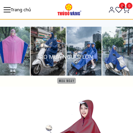
https://tagmanager.google.com/
0
0
Trang chủ
ÁO MƯA NGƯỜI LỚN