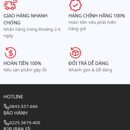
GIAO HÀNG NHANH
HÀNG CHÍNH HÃNG 100%
CHÓNG
Hoàn tiền nếu phát hiện
hàng giả
Nhận hàng trong khoảng 2-4
ngày
HOÀN TIỀN 100%
ĐỔI TRẢ DỄ DÀNG
Nếu sản phẩm gặp lỗi
Nhanh gọn & Dễ dàng
HOTLINE
0843.557.666
BẢO HÀNH
0225.3679.400
B2B (BÁN SỈ)