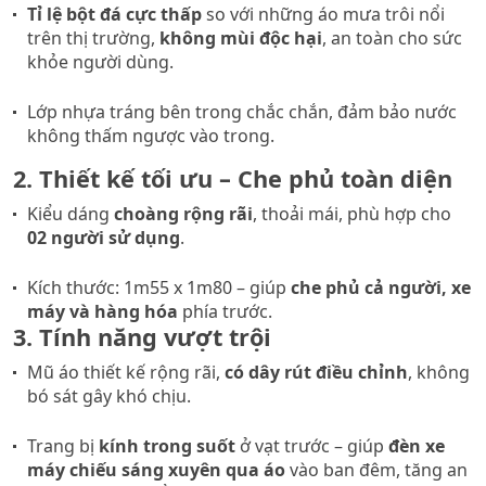
Tỉ lệ bột đá cực thấp
so với những áo mưa trôi nổi
trên thị trường,
không mùi độc hại
, an toàn cho sức
khỏe người dùng.
Lớp nhựa tráng bên trong chắc chắn, đảm bảo nước
không thấm ngược vào trong.
2. Thiết kế tối ưu – Che phủ toàn diện
Kiểu dáng
choàng rộng rãi
, thoải mái, phù hợp cho
02 người sử dụng
.
Kích thước: 1m55 x 1m80 – giúp
che phủ cả người, xe
máy và hàng hóa
phía trước.
3. Tính năng vượt trội
Mũ áo thiết kế rộng rãi,
có dây rút điều chỉnh
, không
bó sát gây khó chịu.
Trang bị
kính trong suốt
ở vạt trước – giúp
đèn xe
máy chiếu sáng xuyên qua áo
vào ban đêm, tăng an