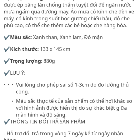
được ép băng lăn chống thấm tuyệt đối để ngăn nước
mưa ngấm qua đường may. Áo mưa có kính che đèn xe
máy, có kính trong suốt bọc gương chiếu hậu, độ che
phủ cao, có thể che thêm các bé hoặc che hàng hóa.
✔️Màu sắc
: Xanh than, Xanh lam, Đỏ mận
✔️
Kích thước
: 133 x 145 cm
✔️
Trọng lượng
: 880g
✔️LƯU Ý:
Vui lòng cho phép sai số 1-3cm do đo lường thủ
công.
Màu sắc thực tế của sản phẩm có thể hơi khác so
với hình ảnh được hiển thị do sự khác biệt giữa
màn hình và độ sáng.️
✔️THÔNG TIN ĐỔI TRẢ SẢN PHẨM
- Hỗ trợ đổi trả trong vòng 7 ngày kể từ ngày nhận