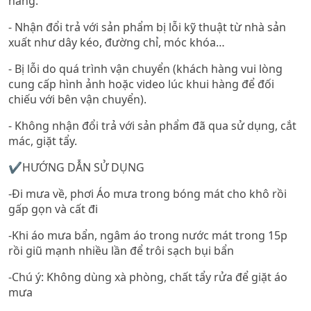
hàng.
- Nhận đổi trả với sản phẩm bị lỗi kỹ thuật từ nhà sản
xuất như dây kéo, đường chỉ, móc khóa…
- Bị lỗi do quá trình vận chuyển (khách hàng vui lòng
cung cấp hình ảnh hoặc video lúc khui hàng để đối
chiếu với bên vận chuyển).
- Không nhận đổi trả với sản phẩm đã qua sử dụng, cắt
mác, giặt tẩy.
✔️HƯỚNG DẪN SỬ DỤNG
-Đi mưa về, phơi Áo mưa trong bóng mát cho khô rồi
gấp gọn và cất đi
-Khi áo mưa bẩn, ngâm áo trong nước mát trong 15p
rồi giũ mạnh nhiều lần để trôi sạch bụi bẩn
-Chú ý: Không dùng xà phòng, chất tẩy rửa để giặt áo
mưa