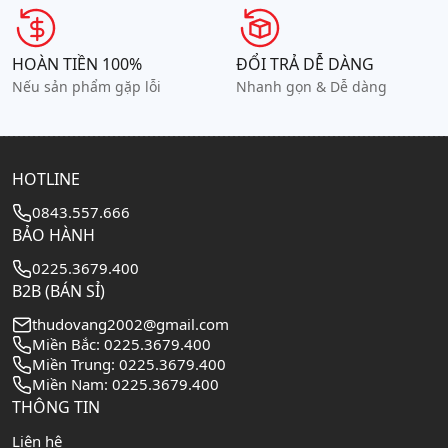
HOÀN TIỀN 100%
ĐỔI TRẢ DỄ DÀNG
Nếu sản phẩm gặp lỗi
Nhanh gọn & Dễ dàng
HOTLINE
0843.557.666
BẢO HÀNH
0225.3679.400
B2B (BÁN SỈ)
thudovang2002@gmail.com
Miền Bắc: 0225.3679.400
Miền Trung: 0225.3679.400
Miền Nam: 0225.3679.400
THÔNG TIN
Liên hệ