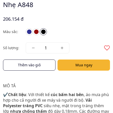
Nhẹ A848
206.154 đ
Màu sắc:
Số lượng:
Thêm vào giỏ
Mua ngay
MÔ TẢ
✔️Chất liệu
: Với thiết kế
cúc bấm hai bên
, áo mưa phù
hợp cho cả người đi xe máy và người đi bộ.
Vải
Polyester tráng PVC
siêu nhẹ, mặt trong tráng thêm
lớp
nhựa chống thấm
độ dày 0,18mm. Các đường may