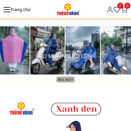
https://tagmanager.google.com/
0
0
Trang chủ
ÁO MƯA NGƯỜI LỚN