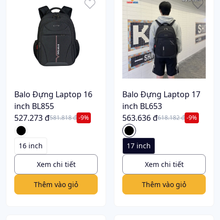
Balo Đựng Laptop 16
Balo Đựng Laptop 17
inch BL855
inch BL653
527.273 đ
563.636 đ
581.818 đ
-9%
618.182 đ
-9%
16 inch
17 inch
Xem chi tiết
Xem chi tiết
Thêm vào giỏ
Thêm vào giỏ