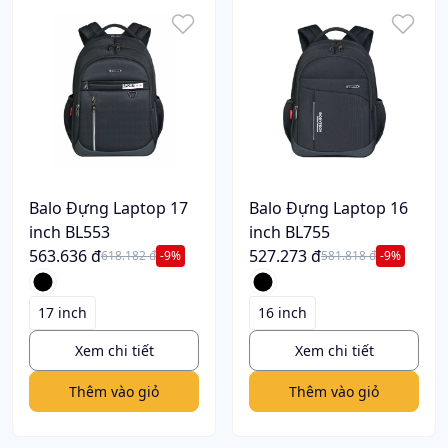
Balo Đựng Laptop 17
Balo Đựng Laptop 16
inch BL553
inch BL755
563.636 đ
527.273 đ
618.182 đ
-9%
581.818 đ
-9%
17 inch
16 inch
Xem chi tiết
Xem chi tiết
Thêm vào giỏ
Thêm vào giỏ