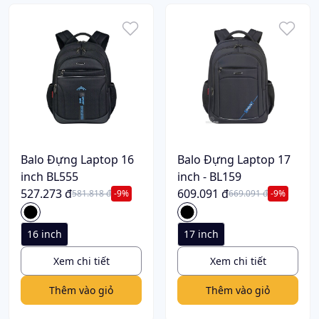
Balo Đựng Laptop 16
Balo Đựng Laptop 17
inch BL555
inch - BL159
527.273 đ
609.091 đ
581.818 đ
-9%
669.091 đ
-9%
16 inch
17 inch
Xem chi tiết
Xem chi tiết
Thêm vào giỏ
Thêm vào giỏ