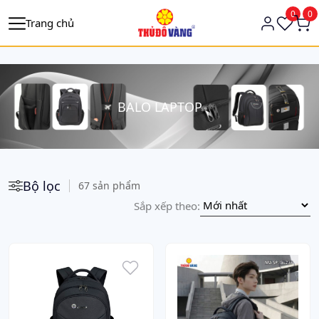
https://tagmanager.google.com/
0
0
Trang chủ
BALO LAPTOP
Bộ lọc
67 sản phẩm
Sắp xếp theo: