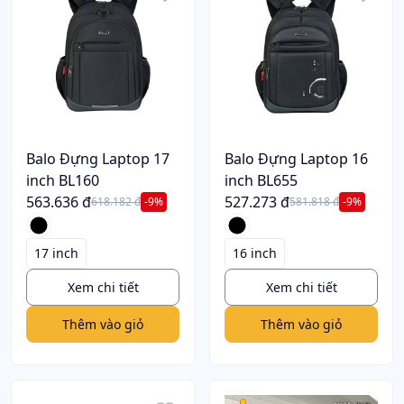
Balo Đựng Laptop 17
Balo Đựng Laptop 16
inch BL160
inch BL655
563.636 đ
527.273 đ
618.182 đ
-9%
581.818 đ
-9%
17 inch
16 inch
Xem chi tiết
Xem chi tiết
Thêm vào giỏ
Thêm vào giỏ