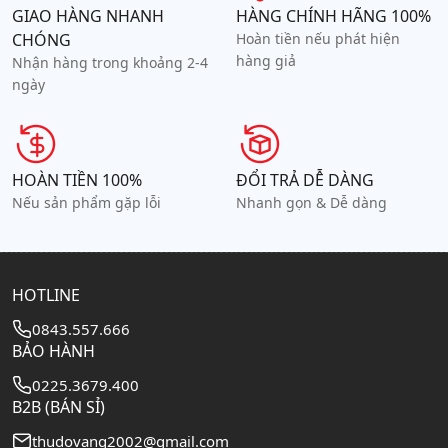
GIAO HÀNG NHANH
HÀNG CHÍNH HÃNG 100%
CHÓNG
Hoàn tiền nếu phát hiện
hàng giả
Nhận hàng trong khoảng 2-4
ngày
HOÀN TIỀN 100%
ĐỔI TRẢ DỄ DÀNG
Nếu sản phẩm gặp lỗi
Nhanh gọn & Dễ dàng
HOTLINE
0843.557.666
BẢO HÀNH
0225.3679.400
B2B (BÁN SỈ)
thudovang2002@gmail.com