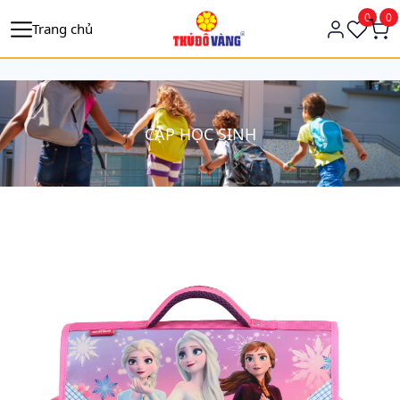
https://tagmanager.google.com/
0
0
Trang chủ
CẶP HỌC SINH