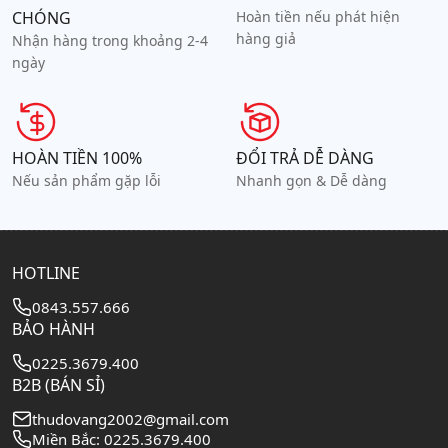
CHÓNG
Hoàn tiền nếu phát hiện
hàng giả
Nhận hàng trong khoảng 2-4
ngày
HOÀN TIỀN 100%
ĐỔI TRẢ DỄ DÀNG
Nếu sản phẩm gặp lỗi
Nhanh gọn & Dễ dàng
HOTLINE
0843.557.666
BẢO HÀNH
0225.3679.400
B2B (BÁN SỈ)
thudovang2002@gmail.com
Miền Bắc: 0225.3679.400