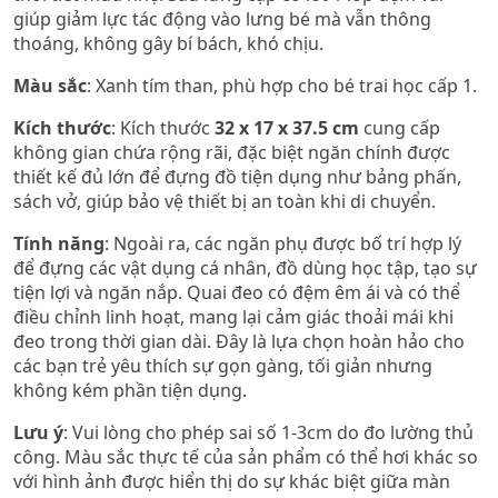
giúp giảm lực tác động vào lưng bé mà vẫn thông
thoáng, không gây bí bách, khó chịu.
Màu sắc
: Xanh tím than, phù hợp cho bé trai học cấp 1.
Kích thước
: Kích thước
32 x 17 x 37.5 cm
cung cấp
không gian chứa rộng rãi, đặc biệt ngăn chính được
thiết kế đủ lớn để đựng đồ tiện dụng như bảng phấn,
sách vở, giúp bảo vệ thiết bị an toàn khi di chuyển.
Tính năng
: Ngoài ra, các ngăn phụ được bố trí hợp lý
để đựng các vật dụng cá nhân, đồ dùng học tập, tạo sự
tiện lợi và ngăn nắp. Quai đeo có đệm êm ái và có thể
điều chỉnh linh hoạt, mang lại cảm giác thoải mái khi
đeo trong thời gian dài. Đây là lựa chọn hoàn hảo cho
các bạn trẻ yêu thích sự gọn gàng, tối giản nhưng
không kém phần tiện dụng.​
Lưu ý
: Vui lòng cho phép sai số 1-3cm do đo lường thủ
công. Màu sắc thực tế của sản phẩm có thể hơi khác so
với hình ảnh được hiển thị do sự khác biệt giữa màn