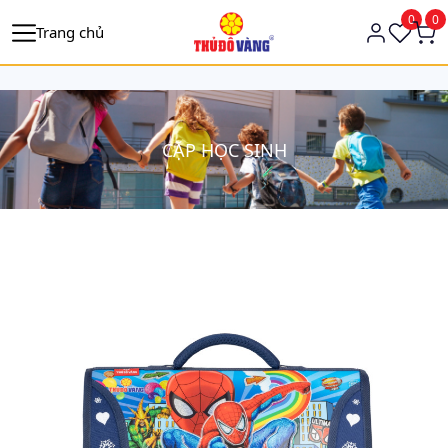
https://tagmanager.google.com/
0
0
Trang chủ
CẶP HỌC SINH