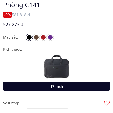
Phòng C141
-9%
581.818 đ
527.273 đ
Màu sắc:
Kích thước:
17 inch
Số lượng: