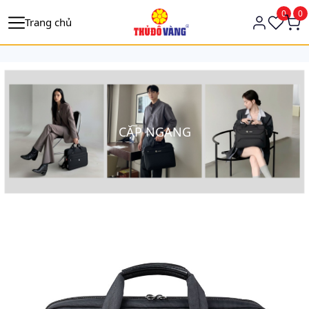
https://tagmanager.google.com/
0
0
Trang chủ
CẶP NGANG