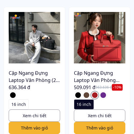
Cặp Ngang Đựng
Cặp Ngang Đựng
Laptop Văn Phòng (2
Laptop Văn Phòng
trong 1) C163
636.364 đ
C142
509.091 đ
563.636 đ
-10%
16 inch
16 inch
Xem chi tiết
Xem chi tiết
Thêm vào giỏ
Thêm vào giỏ