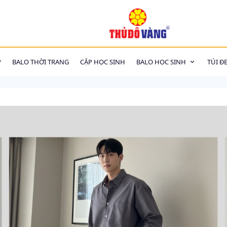
P
BALO THỜI TRANG
CẶP HỌC SINH
BALO HỌC SINH
TÚI Đ