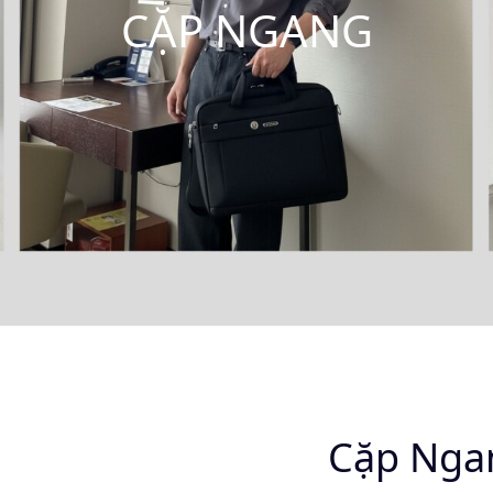
CẶP NGANG
Cặp Nga