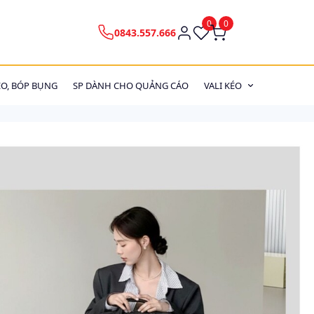
0
0
0843.557.666
EO, BÓP BỤNG
SP DÀNH CHO QUẢNG CÁO
VALI KÉO