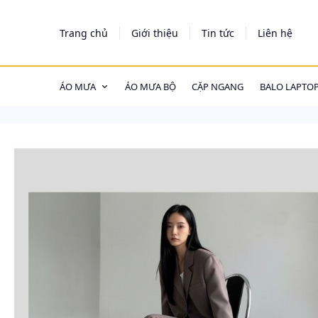
https://tagmanager.google.com/
Trang chủ
Giới thiệu
Tin tức
Liên hệ
ÁO MƯA
ÁO MƯA BỘ
CẶP NGANG
BALO LAPTO