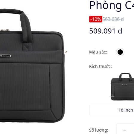
Phòng C
-10%
563.636 đ
509.091 đ
Màu sắc:
Kích thước:
16 inch
Số lượng: