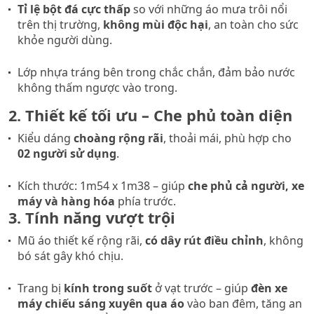
Tỉ lệ bột đá cực thấp
so với những áo mưa trôi nổi
trên thị trường,
không mùi độc hại
, an toàn cho sức
khỏe người dùng.
Lớp nhựa tráng bên trong chắc chắn, đảm bảo nước
không thấm ngược vào trong.
2. Thiết kế tối ưu – Che phủ toàn diện
Kiểu dáng
choàng rộng rãi
, thoải mái, phù hợp cho
02 người sử dụng
.
Kích thước: 1m54 x 1m38 – giúp
che phủ cả người, xe
máy và hàng hóa
phía trước.
3. Tính năng vượt trội
Mũ áo thiết kế rộng rãi,
có dây rút điều chỉnh
, không
bó sát gây khó chịu.
Trang bị
kính trong suốt
ở vạt trước – giúp
đèn xe
máy chiếu sáng xuyên qua áo
vào ban đêm, tăng an