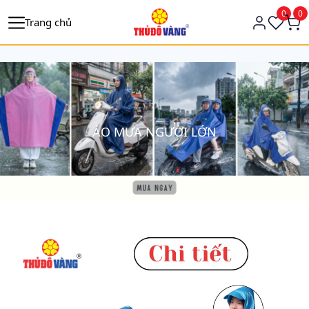
https://tagmanager.google.com/
0
0
Trang chủ
ÁO MƯA NGƯỜI LỚN