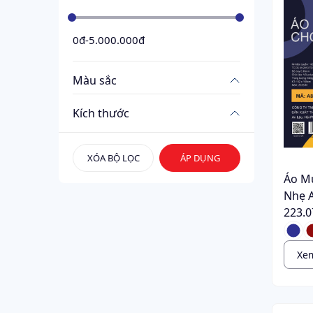
0đ
-
5.000.000đ
Màu sắc
Kích thước
XÓA BỘ LỌC
ÁP DỤNG
Áo M
Nhẹ 
223.0
Xem