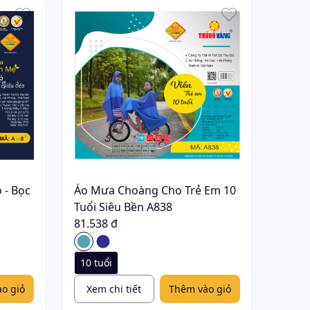
 - Bọc
Áo Mưa Choàng Cho Trẻ Em 10
Tuổi Siêu Bền A838
81.538 đ
10 tuổi
o giỏ
Xem chi tiết
Thêm vào giỏ