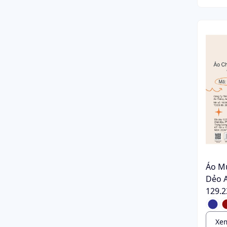
Áo M
Dẻo 
129.2
Xem