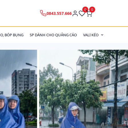
0
0
0843.557.666
EO, BÓP BỤNG
SP DÀNH CHO QUẢNG CÁO
VALI KÉO