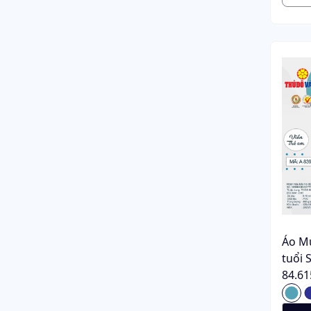
Áo M
tuổi 
84.61