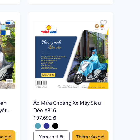
Bán
Áo Mưa Choàng Xe Máy Siêu
yết
Dẻo A816
107.692 đ
o giỏ
Xem chi tiết
Thêm vào giỏ