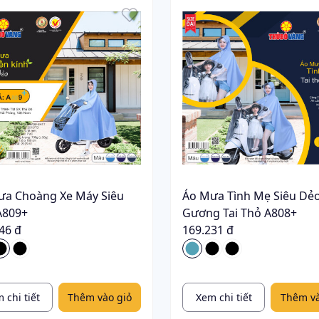
ưa Choàng Xe Máy Siêu
Áo Mưa Tình Mẹ Siêu Dẻo
A809+
Gương Tai Thỏ A808+
46 đ
169.231 đ
 chi tiết
Thêm vào giỏ
Xem chi tiết
Thêm và