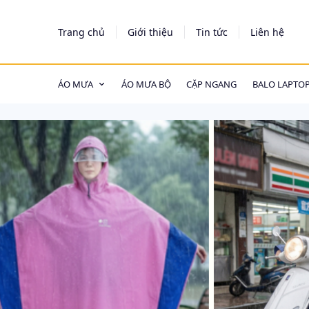
https://tagmanager.google.com/
Trang chủ
Giới thiệu
Tin tức
Liên hệ
ÁO MƯA
ÁO MƯA BỘ
CẶP NGANG
BALO LAPTO