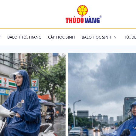
P
BALO THỜI TRANG
CẶP HỌC SINH
BALO HỌC SINH
TÚI Đ