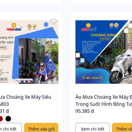
ưa Choàng Xe Máy Siêu
Áo Mưa Choàng Xe Máy 
A803
Trong Suốt Hình Bông Tu
31 đ
A834
95.385 đ
 chi tiết
Thêm vào giỏ
Xem chi tiết
Thêm và