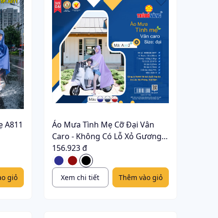
ẹ A811
Áo Mưa Tình Mẹ Cỡ Đại Vân
Caro - Không Có Lỗ Xỏ Gương
A802+
156.923 đ
o giỏ
Xem chi tiết
Thêm vào giỏ